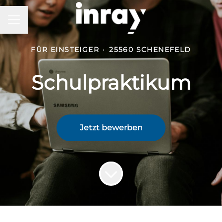
KARRIEREMENÜ
FÜR EINSTEIGER
·
25560 SCHENEFELD
Schulpraktikum
Jetzt bewerben